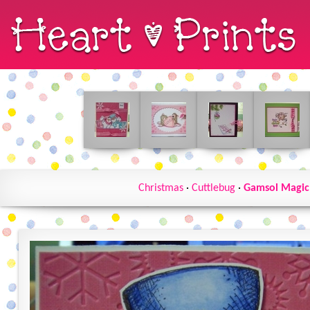
Christmas
·
Cuttlebug
·
Gamsol Magic