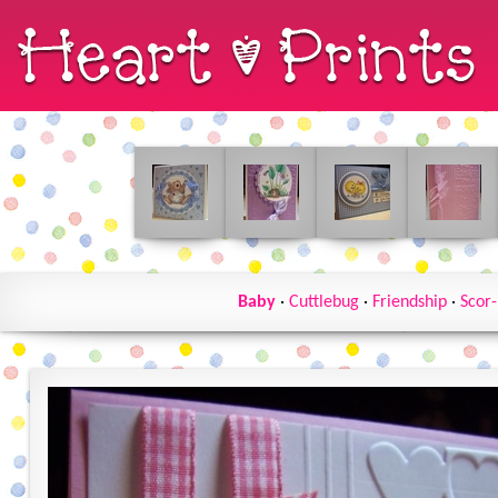
Baby
·
Cuttlebug
·
Friendship
·
Scor