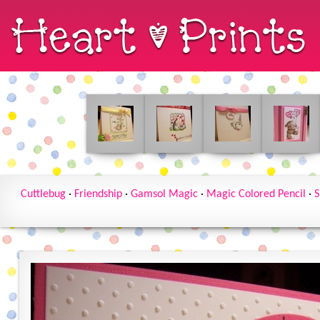
Cuttlebug
·
Friendship
·
Gamsol Magic
·
Magic Colored Pencil
·
S