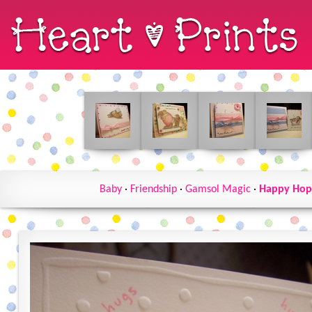
Baby
·
Friendship
·
Gamsol Magic
·
Happy Hop