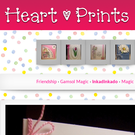
Friendship
·
Gamsol Magic
·
Inkadinkado
·
Magic 