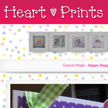
Gamsol Magic
·
Happy Hopp