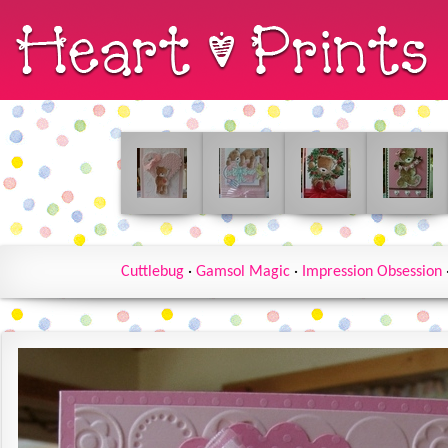
Cuttlebug
·
Gamsol Magic
·
Impression Obsession