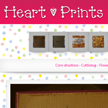
Core-dinations
·
Cuttlebug
·
Flowe