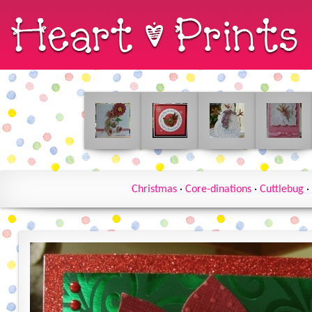
Christmas
·
Core-dinations
·
Cuttlebug
·