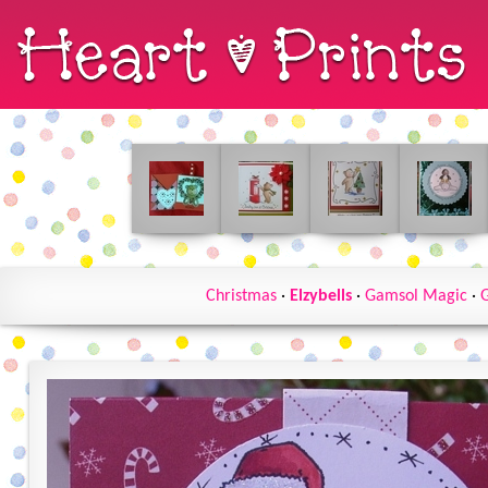
Christmas
·
Elzybells
·
Gamsol Magic
·
G