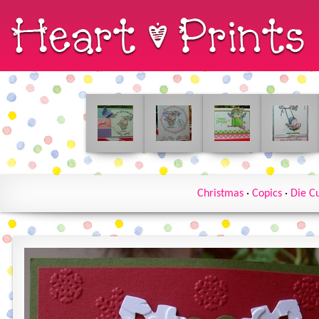
Christmas
·
Copics
·
Die C