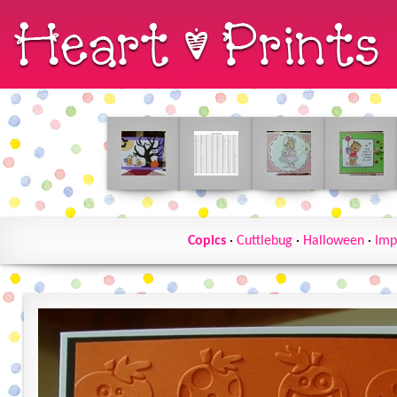
Copics
·
Cuttlebug
·
Halloween
·
Imp