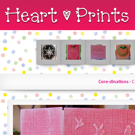
Core-dinations
·
C