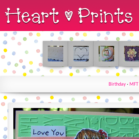
Birthday
·
MFT