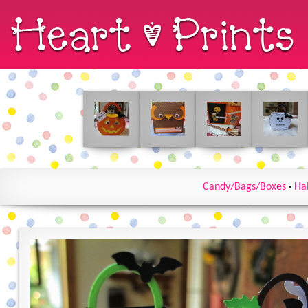
Candy/Bags/Boxes
·
Ha