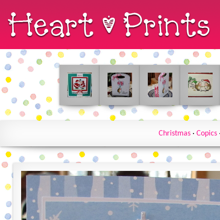
Christmas
·
Copics