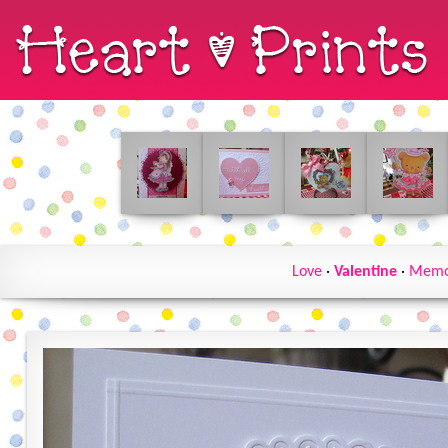
Love
·
Valentine
·
Memo