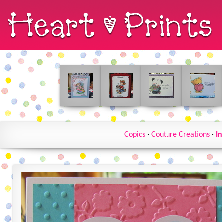
Copics
·
Couture Creations
·
I