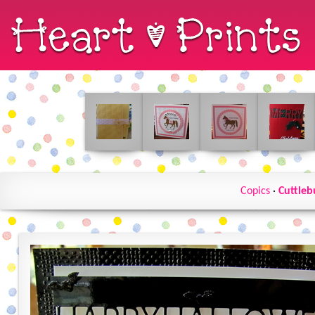
Copics
·
Cuttleb