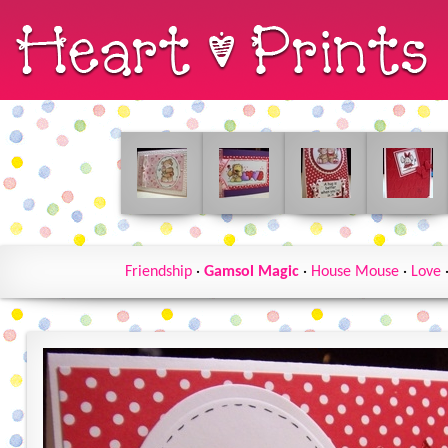
Friendship
·
Gamsol Magic
·
House Mouse
·
Love