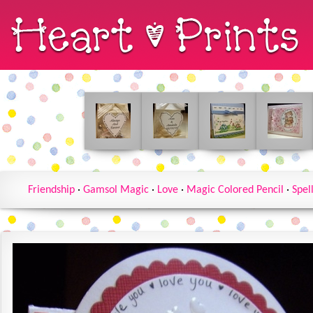
Friendship
·
Gamsol Magic
·
Love
·
Magic Colored Pencil
·
Spel