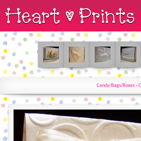
Candy/Bags/Boxes
·
C