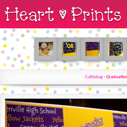
Cuttlebug
·
Graduatio