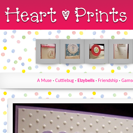
A Muse
·
Cuttlebug
·
Elzybells
·
Friendship
·
Gamso