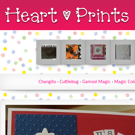
Changito
·
Cuttlebug
·
Gamsol Magic
·
Magic Col