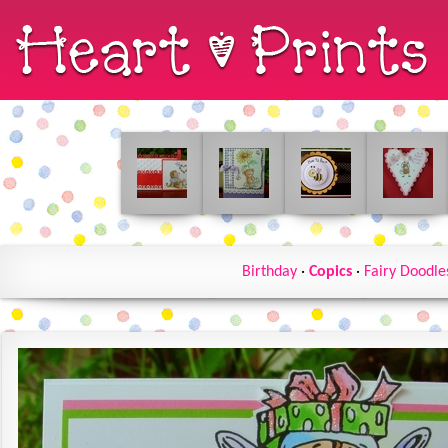
Birthday
·
Copics
·
Fairy Doodle