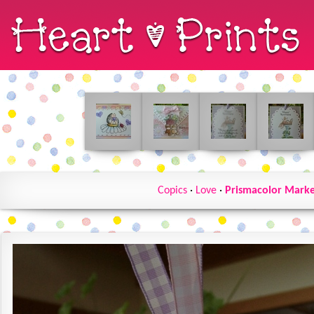
Copics
·
Love
·
Prismacolor Marke