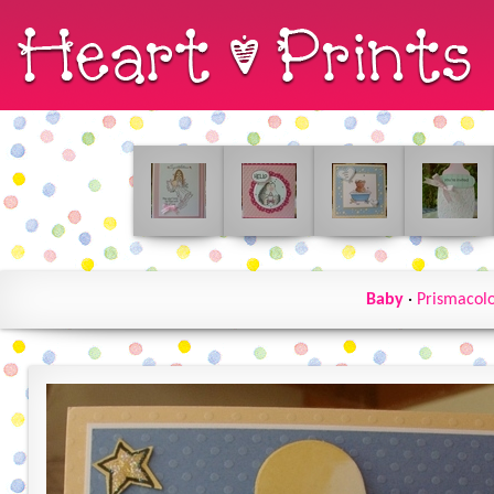
Baby
·
Prismacol