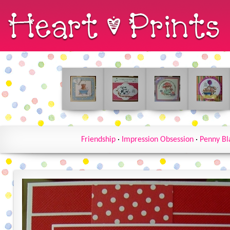
Friendship
·
Impression Obsession
·
Penny Bl