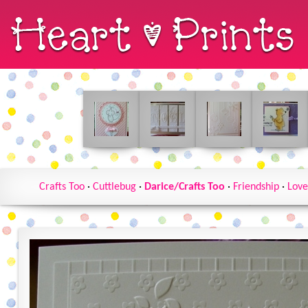
Crafts Too
·
Cuttlebug
·
Darice/Crafts Too
·
Friendship
·
Love