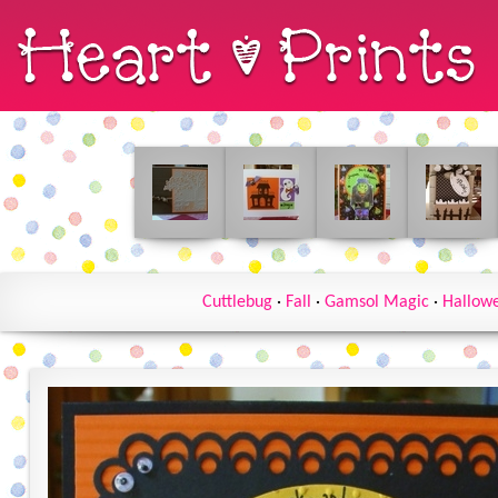
Cuttlebug
·
Fall
·
Gamsol Magic
·
Hallow