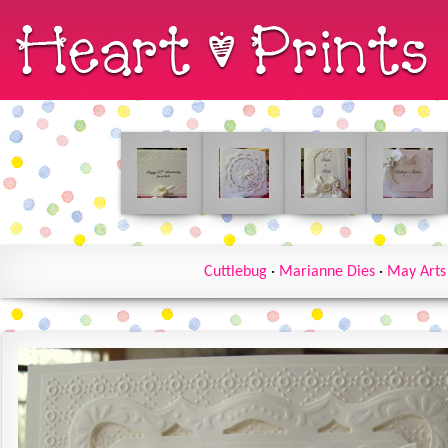
Cuttlebug
·
Marianne Dies
·
May Arts