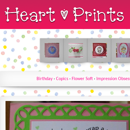
Birthday
·
Copics
·
Flower Soft
·
Impression Obses