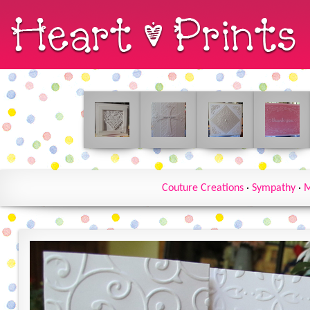
Couture Creations
·
Sympathy
·
M