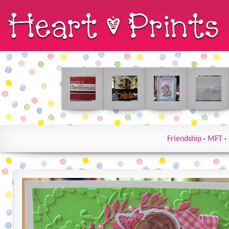
Friendship
·
MFT
·