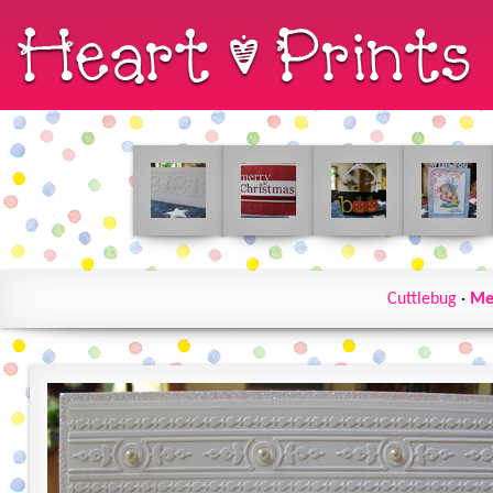
Cuttlebug
·
Me