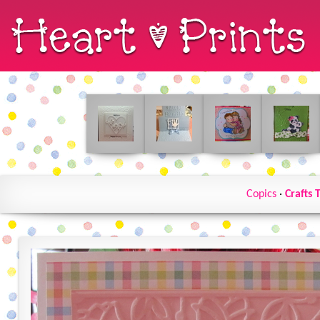
Copics
·
Crafts 