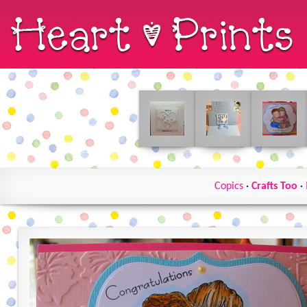
Copics
·
Crafts Too
·