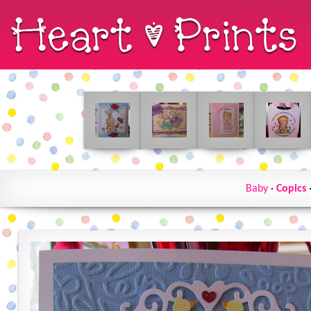
Baby
·
Copics