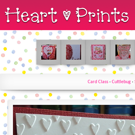
Card Class
·
Cuttlebug
·