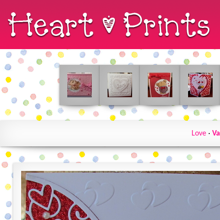
Love
·
Va