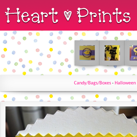
Candy/Bags/Boxes
·
Halloween